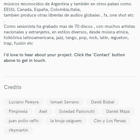
músicos reconocidos de Argentina y también en otros países como
EEUU, Canada, España, Colombia,Italia,
tambien produce otras librerías de audios globales , fx, one shot etc
.
Como sesionista ha grabado mas de 70 discos , con muchos artistas
nacionales y extranjeros, en estilos diversos, desde música etnica,
Make Amazing Music
folklórica latinoamericana, jazz, tango, pop, rock, latín, regueton,
trap, fusión etc
Fund and work on your project through our
secure platform. Payment is only released when
I'd love to hear about your project. Click the 'Contact' button
work is complete.
above to get in touch.
Credits
Luciano Pereyra
Ismael Serrano
David Bisbal
Pimpinela
Axel
Soledad Pastorutti
Daniel Maza
juan pollo raffo
la bruja salguero
Ciro y Los Persas
rikymartin