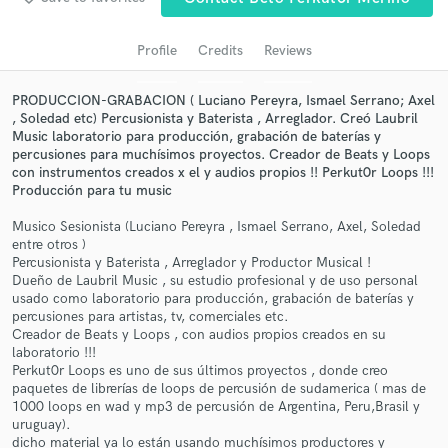
audio samples and verified reviews of top pros.
Profile
Credits
Reviews
PRODUCCION-GRABACION ( Luciano Pereyra, Ismael Serrano; Axel
, Soledad etc) Percusionista y Baterista , Arreglador. Creó Laubril
Music laboratorio para producción, grabación de baterías y
percusiones para muchísimos proyectos. Creador de Beats y Loops
con instrumentos creados x el y audios propios !! Perkut0r Loops !!!
Producción para tu music
Musico Sesionista (Luciano Pereyra , Ismael Serrano, Axel, Soledad
Get Free Proposals
entre otros )
Percusionista y Baterista , Arreglador y Productor Musical !
Contact pros directly with your project details
Dueño de Laubril Music , su estudio profesional y de uso personal
and receive handcrafted proposals and budgets
usado como laboratorio para producción, grabación de baterías y
percusiones para artistas, tv, comerciales etc.
in a flash.
Creador de Beats y Loops , con audios propios creados en su
laboratorio !!!
Perkut0r Loops es uno de sus últimos proyectos , donde creo
paquetes de librerías de loops de percusión de sudamerica ( mas de
1000 loops en wad y mp3 de percusión de Argentina, Peru,Brasil y
uruguay).
dicho material ya lo están usando muchísimos productores y