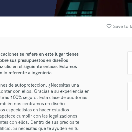
Clarinet
Classical Guitar
Composer Orchestral
D
favorite_border
Save to f
Dialogue Editing
Dobro
Dolby Atmos & Immersive Audio
E
caciones se refiere en este lugar tienes
Editing
sobre sus presupuestos en diseños
lass music and production talent
Electric Guitar
z clic en el siguiente enlace. Estamos
 lo referente a ingeniería
fingertips
F
Fiddle
se Ingeseg Espana
anes de autoproteccion. ¿Necesitas una
Film Composers
ontar con ellos. Gracias a su experiencia en
star_border
star_border
star_border
star_border
star_border
Flutes
ng:
ntirás 100% seguro. Esta clase de auditorías
French Horn
También nos centramos en diseño
Full Instrumental Productions
cos especialistas en hacer estudios
G
apetece cumplir con las legalizaciones
Game Audio
tes con ellos. Dentro de sus precios te
ficio. Si necesitas que te ayuden en tu
Ghost Producers