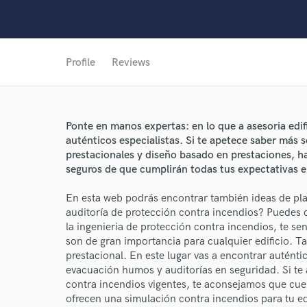
Profile
Reviews
Ponte en manos expertas: en lo que a asesoria edifi
auténticos especialistas. Si te apetece saber más 
World-c
prestacionales y diseño basado en prestaciones, ha
seguros de que cumplirán todas tus expectativas en
Endor
En esta web podrás encontrar también ideas de pl
auditoría de protección contra incendios? Puedes c
Your Rati
la ingenieria de protección contra incendios, te se
son de gran importancia para cualquier edificio. 
prestacional. En este lugar vas a encontrar auténti
evacuación humos y auditorías en seguridad. Si te 
contra incendios vigentes, te aconsejamos que cuen
ofrecen una simulación contra incendios para tu edi