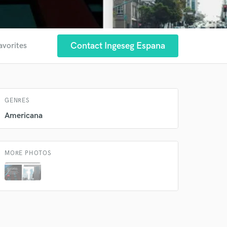
Contact Ingeseg Espana
avorites
GENRES
 at your
Americana
MORE PHOTOS