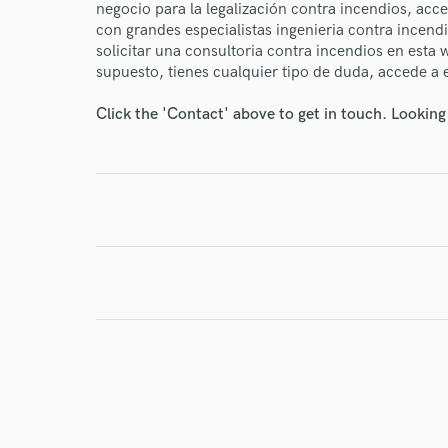
negocio para la legalización contra incendios, acc
con grandes especialistas ingenieria contra incend
solicitar una consultoria contra incendios en esta 
I conf
supuesto, tienes cualquier tipo de duda, accede a 
work for,
Browse Curate
Click the 'Contact' above to get in touch. Looking
Search by credits or '
and check out audio 
verified reviews of 