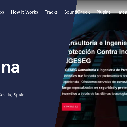
bs
How It Works
Tracks
SoundCheck
Plugins
Imag
A
Accordion
Acoustic Guitar
B
ana
Bagpipe
Banjo
Bass Electric
Bass Fretless
Bassoon
Bass Upright
evilla, Spain
Beat Makers
ners
Boom Operator
C
Cello