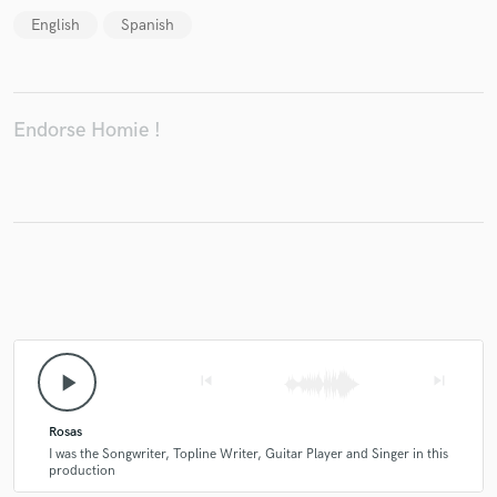
English
Spanish
Endorse Homie !
play_arrow
skip_previous
skip_next
Rosas
I was the Songwriter, Topline Writer, Guitar Player and Singer in this
production