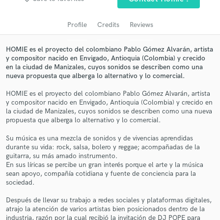
audio samples and verified reviews of top pros.
Profile
Credits
Reviews
HOMIE es el proyecto del colombiano Pablo Gómez Alvarán, artista
y compositor nacido en Envigado, Antioquia (Colombia) y crecido
en la ciudad de Manizales, cuyos sonidos se describen como una
nueva propuesta que alberga lo alternativo y lo comercial.
HOMIE es el proyecto del colombiano Pablo Gómez Alvarán, artista
y compositor nacido en Envigado, Antioquia (Colombia) y crecido en
la ciudad de Manizales, cuyos sonidos se describen como una nueva
propuesta que alberga lo alternativo y lo comercial.
Get Free Proposals
Su música es una mezcla de sonidos y de vivencias aprendidas
Contact pros directly with your project details
durante su vida: rock, salsa, bolero y reggae; acompañadas de la
and receive handcrafted proposals and budgets
guitarra, su más amado instrumento.
in a flash.
En sus líricas se percibe un gran interés porque el arte y la música
sean apoyo, compañía cotidiana y fuente de conciencia para la
sociedad.
Después de llevar su trabajo a redes sociales y plataformas digitales,
atrajo la atención de varios artistas bien posicionados dentro de la
industria, razón por la cual recibió la invitación de DJ POPE para