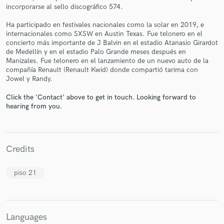
incorporarse al sello discográfico 574.
Ha participado en festivales nacionales como la solar en 2019, e
internacionales como SXSW en Austin Texas. Fue telonero en el
concierto más importante de J Balvin en el estadio Atanasio Girardot
de Medellín y en el estadio Palo Grande meses después en
Make Amazing Music
Manizales. Fue telonero en el lanzamiento de un nuevo auto de la
compañía Renault (Renault Kwid) donde compartió tarima con
Fund and work on your project through our
Jowel y Randy.
secure platform. Payment is only released when
work is complete.
Click the 'Contact' above to get in touch. Looking forward to
hearing from you.
Credits
piso 21
Languages