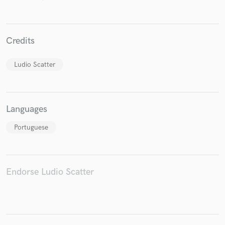
Credits
Make Amazing Music
Fund and work on your project through our
Ludio Scatter
secure platform. Payment is only released when
work is complete.
Languages
Portuguese
Endorse Ludio Scatter