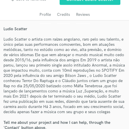
Profile
Credits
Reviews
Ludio Scatter
Ludio Scatter o artista com raízes angolano, raro pelo seu talento, e
único pelas suas performances comoventes, bom em atuações
melódicas, tanto no estúdio como ao vivo, alta previsão, e domínio
de vários idiomas Ele que vem abraçar o mundo musical muito cedo
desde 2015/16, pela influência dos amigos Em 2019 o artista não
parou, lançou seu primeiro single asolo intitulado Anormal, a música
Get Free Proposals
que impactou muito, conta com 10mil reproduções no SPOTIFY Em
2020 pela influência do seu amigo Bilson Jaws , o Ludio Scatter
Contact pros directly with your project details
conheceu Terror Do Raptuga e o Cláudio juntos criam um grupo de
and receive handcrafted proposals and budgets
Rap no dia 25/05/2020 batizado como Máfia Tenebrosa ,que foi
in a flash.
lançado de lançamentos como a música Luz ,Superação, e muito
mais Em 2021 depois de ter terminado o seu médio, Ludio Scatter
fez uma publicação em suas redes, dizendo que taria ausente de sua
carreira asolo durante Há 3 anos, focado em seu crescimento social,
decidiu apenas fazer a música com seu grupo e seus colegas
Tell me about your project and how I can help, through the
'Contact' button above.