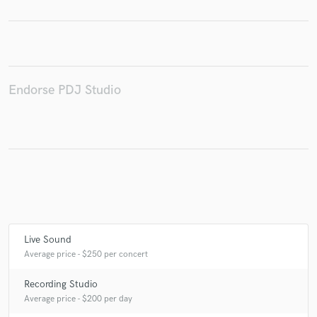
Make Amazing Music
Endorse PDJ Studio
Fund and work on your project through our
secure platform. Payment is only released when
work is complete.
Live Sound
Average price - $250 per concert
Recording Studio
Average price - $200 per day