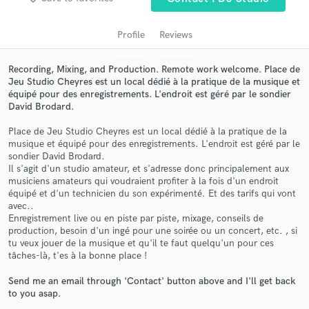
Profile
Reviews
Recording, Mixing, and Production. Remote work welcome. Place de
Jeu Studio Cheyres est un local dédié à la pratique de la musique et
équipé pour des enregistrements. L'endroit est géré par le sondier
David Brodard.
Place de Jeu Studio Cheyres est un local dédié à la pratique de la
musique et équipé pour des enregistrements. L'endroit est géré par le
sondier David Brodard.
Get Free Proposals
Il s'agit d'un studio amateur, et s'adresse donc principalement aux
musiciens amateurs qui voudraient profiter à la fois d'un endroit
Contact pros directly with your project details
équipé et d'un technicien du son expérimenté. Et des tarifs qui vont
and receive handcrafted proposals and budgets
avec..
in a flash.
Enregistrement live ou en piste par piste, mixage, conseils de
production, besoin d'un ingé pour une soirée ou un concert, etc. , si
tu veux jouer de la musique et qu'il te faut quelqu'un pour ces
tâches-là, t'es à la bonne place !
Send me an email through 'Contact' button above and I'll get back
to you asap.