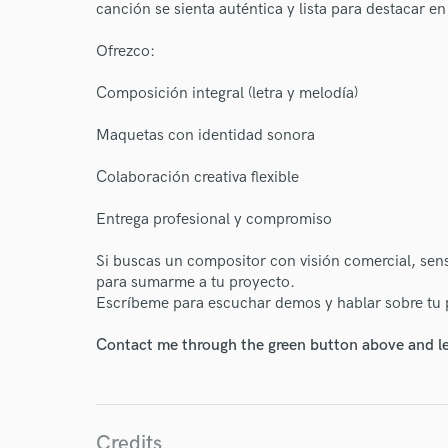
World-c
canción se sienta auténtica y lista para destacar e
Ofrezco:
Endor
Composición integral (letra y melodía)
Your Rati
Maquetas con identidad sonora
Colaboración creativa flexible
Entrega profesional y compromiso
Si buscas un compositor con visión comercial, sensibi
para sumarme a tu proyecto.
I conf
Escríbeme para escuchar demos y hablar sobre tu 
work for,
Browse Curate
Contact me through the green button above and le
Search by credits or '
and check out audio 
verified reviews of 
Credits