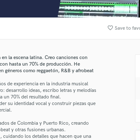
Clarinet
Classical Guitar
Composer Orchestral
D
favorite_border
Save to fav
Dialogue Editing
Dobro
Dolby Atmos & Immersive Audio
E
en la escena latina. Creo canciones con
Editing
s con hasta un 70% de producción. He
Electric Guitar
 en géneros como reggaetón, R&B y afrobeat
F
s de experiencia en la industria musical
Fiddle
o: desarrollo ideas, escribo letras y melodías
Film Composers
 un 70% del resultado final.
Flutes
er su identidad vocal y construir piezas que
French Horn
rcial.
Full Instrumental Productions
G
ados de Colombia y Puerto Rico, creando
Game Audio
beat y otras fusiones urbanas.
, cuidando los detalles que hacen que una
Ghost Producers