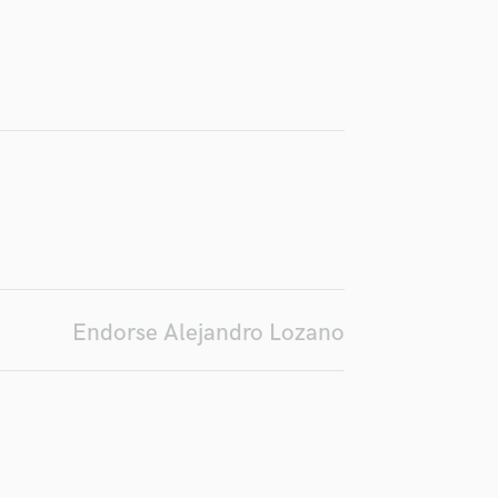
Podcast Editing & Mastering
Pop Rock Arranger
Post Editing
Post Mixing
Producers
Production Sound Mixer
Programmed Drums
R
Rapper
Recording Studios
Rehearsal Rooms
Remixing
Endorse Alejandro Lozano
Restoration
S
Saxophone
Session Conversion
Session Dj
Singer Female