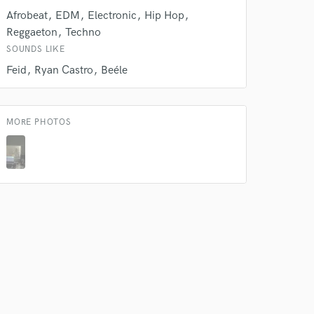
 at your
Afrobeat
EDM
Electronic
Hip Hop
Reggaeton
Techno
SOUNDS LIKE
Feid
Ryan Castro
Beéle
MORE PHOTOS
 do not
Amazing Music
rsement
work on your project
our secure platform.
s only released when
k is complete.