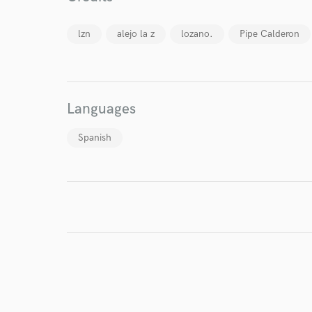
lzn
alejo la z
lozano.
Pipe Calderon
Languages
Spanish