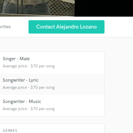
Contact Alejandro Lozano
orites
Singer - Male
Average price - $70 per song
Songwriter - Lyric
Average price - $70 per song
Songwriter - Music
Average price - $70 per song
GENRES