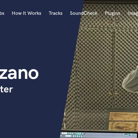
bs
How It Works
Tracks
SoundCheck
Plugins
Imag
A
Accordion
Acoustic Guitar
B
ozano
Bagpipe
Banjo
Bass Electric
ter
Bass Fretless
Bassoon
Bass Upright
Beat Makers
ners
Boom Operator
C
Cello